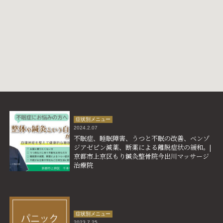
症状別メニュー
2024.2.07
不眠症、
睡眠障害、
うつと不眠の改善、
ベンゾ
ジアゼピン減薬、
断薬による離脱症状の緩和。|
京都市上京区もり鍼灸整骨院今出川マッサージ
治療院
症状別メニュー
2023.7.25